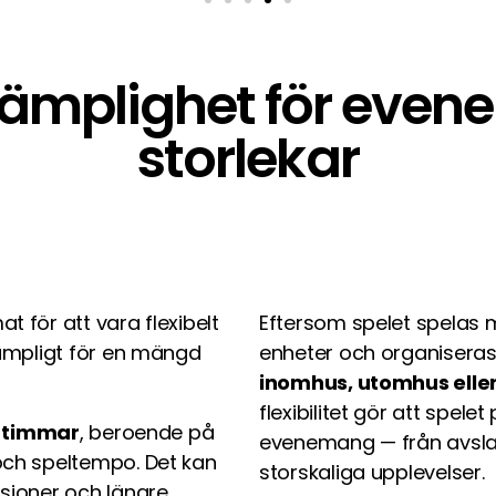
lämplighet för even
storlekar
 för att vara flexibelt
Eftersom spelet spelas
lämpligt för en mängd
enheter och organiseras 
inomhus, utomhus eller 
flexibilitet gör att spel
2 timmar
, beroende på
evenemang — från avsla
och speltempo. Det kan
storskaliga upplevelser.
sioner och längre