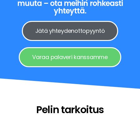
muuta – ota meihin rohkeasti
yhteyttä.
Jätä yhteydenottopyyntö
Varaa palaveri kanssamme
Pelin tarkoitus