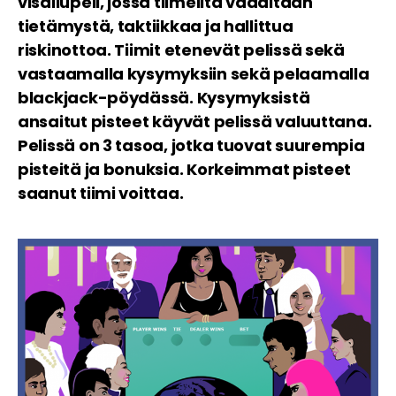
visailupeli, jossa tiimeiltä vaaditaan
tietämystä, taktiikkaa ja hallittua
riskinottoa. Tiimit etenevät pelissä sekä
vastaamalla kysymyksiin sekä pelaamalla
blackjack-pöydässä. Kysymyksistä
ansaitut pisteet käyvät pelissä valuuttana.
Pelissä on 3 tasoa, jotka tuovat suurempia
pisteitä ja bonuksia. Korkeimmat pisteet
saanut tiimi voittaa.