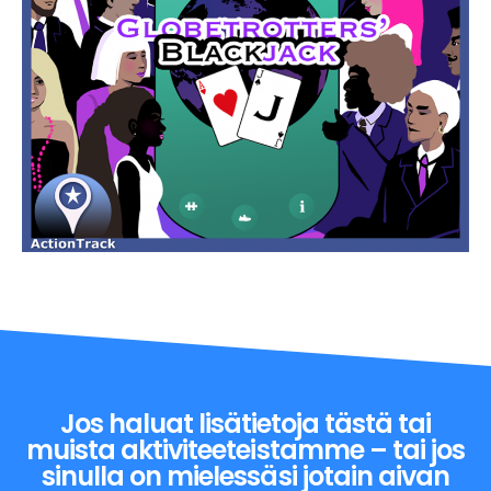
Jos haluat lisätietoja tästä tai
muista aktiviteeteistamme – tai jos
sinulla on mielessäsi jotain aivan