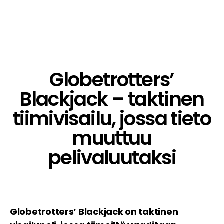
Globetrotters’
Blackjack – taktinen
tiimivisailu, jossa tieto
muuttuu
pelivaluutaksi
Globetrotters’ Blackjack on taktinen