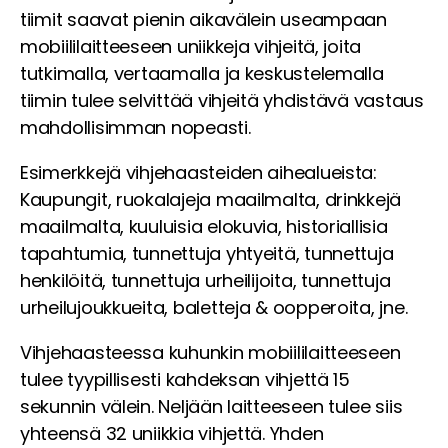
tiimit saavat pienin aikavälein useampaan
mobiililaitteeseen uniikkeja vihjeitä, joita
tutkimalla, vertaamalla ja keskustelemalla
tiimin tulee selvittää vihjeitä yhdistävä vastaus
mahdollisimman nopeasti.
Esimerkkejä vihjehaasteiden aihealueista:
Kaupungit, ruokalajeja maailmalta, drinkkejä
maailmalta, kuuluisia elokuvia, historiallisia
tapahtumia, tunnettuja yhtyeitä, tunnettuja
henkilöitä, tunnettuja urheilijoita, tunnettuja
urheilujoukkueita, baletteja & oopperoita, jne.
Vihjehaasteessa kuhunkin mobiililaitteeseen
tulee tyypillisesti kahdeksan vihjettä 15
sekunnin välein. Neljään laitteeseen tulee siis
yhteensä 32 uniikkia vihjettä.
Yhden