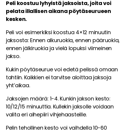
Peli koostuu lyhyistä jaksoista, joita voi
pelata illallisen aikana pöytäseurueen
kesken.
Peli voi esimerkiksi koostua 4×12 minuutin
jaksosta: Ennen alkuruokia, ennen pääruokia,
ennen jälkiruokia ja vielä lopuksi viimeinen
jakso.
Kukin pöytäseurue voi edetä pelissä omaan
tahtiin. Kaikkien ei tarvitse aloittaa jaksoja
yht’aikaa.
Jaksojen määrä: 1-4. Kunkin jakson kesto:
10/12/15 minuuttia. Kullekin jaksolle voidaan
valita eri aihepiiri vihjehaasteille.
Pelin tehollinen kesto voi vaihdella 10-60