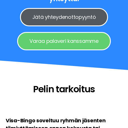
Jätä yhteydenottopyyntö
Varaa palaveri kanssamme
Pelin tarkoitus
Visa-Bingo soveltuu ryhmän jäsenten