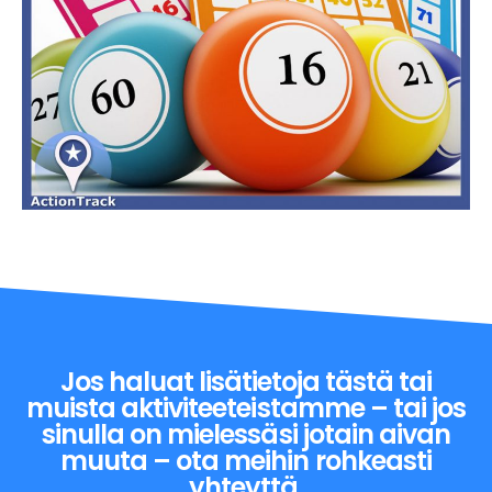
Jos haluat lisätietoja tästä tai
muista aktiviteeteistamme – tai jos
sinulla on mielessäsi jotain aivan
muuta – ota meihin rohkeasti
yhteyttä.