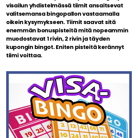
visailun yhdistelmässä tiimit ansaitsevat
valitsemansa bingopallon vastaamalla
oikein kysymykseen. Tiimit saavat sitä
enemmän bonuspisteitä mitä nopeammin
muodostavat 1 rivin, 2 rivin ja täyden
kupongin bingot. Eniten pisteitä kerännyt
tiimi voittaa.