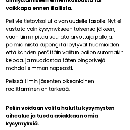
tiimiyttämiseen ennen kokousta tai
vaikkapa ennen illallista.
Peli vie tietovisailut aivan uudelle tasolle. Nyt ei
vastata vain kysymykseen toisensa jälkeen,
vaan tiimin pitää seurata arvottuja palloja,
poimia niistä kupongilta löytyvät huomioiden
että kahden perättäin valitun pallon summakin
kelpaa, ja muodostaa täten bingorivejä
mahdollisimman nopeasti.
Pelissä tiimin jäsenten oikeanlainen
roolittaminen on tärkeää.
Peliin voidaan valita haluttu kysymysten
aihealue ja tuoda asiakkaan omia
kysymyksiä.