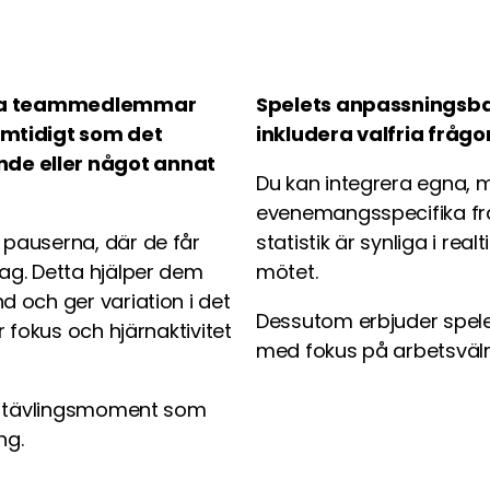
hålla teammedlemmar
Spelets anpassningsbar
amtidigt som det
inkludera valfria fråg
de eller något annat
Du kan integrera egna, m
evenemangsspecifika frå
 pauserna, där de får
statistik är synliga i rea
ag. Detta hjälper dem
mötet.
 och ger variation i det
Dessutom erbjuder spele
r fokus och hjärnaktivitet
med fokus på arbetsvä
en tävlingsmoment som
ng.