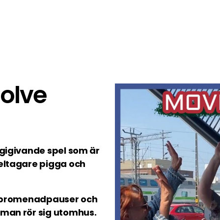
olve
rgigivande spel som är
deltagare pigga och
ta promenadpauser och
 man rör sig utomhus.