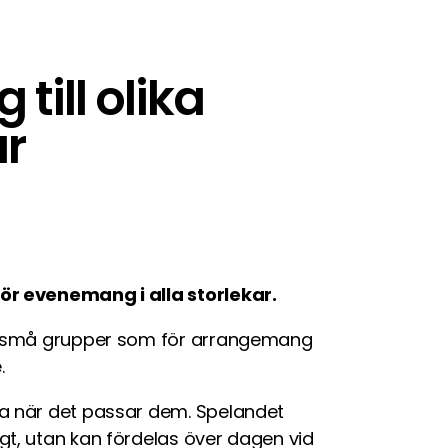
till olika
r
ör evenemang i alla storlekar.
ör små grupper som för arrangemang
.
la när det passar dem. Spelandet
gt, utan kan fördelas över dagen vid