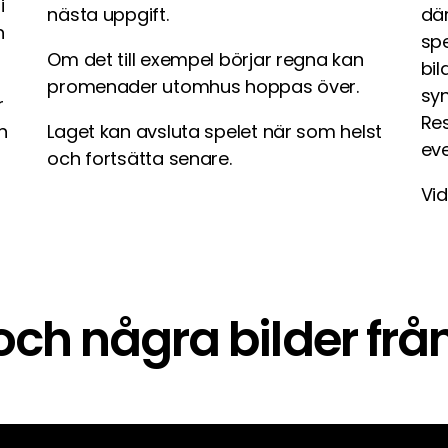
i
nästa uppgift.
där
n
spe
Om det till exempel börjar regna kan
bil
promenader utomhus hoppas över.
syn
r
Res
n
Laget kan avsluta spelet när som helst
ev
och fortsätta senare.
Vid
och några bilder från