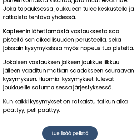
puhelinkohtaista sisältöä, jota muut eivät näe.
Joka tapauksessa joukkueen tulee keskustella ja
ratkaista tehtävä
yhdessä
.
Kapteenin lähettämästä vastauksesta saa
pisteitä sen oikeellisuuden perusteella, sekä
joissain kysymyksissä myös nopeus tuo pisteitä.
Jokaisen vastauksen jälkeen joukkue liikkuu
jälleen vaaditun matkan saadakseen seuraavan
kysymyksen. Huomio: kysymykset tulevat
joukkueille satunnaisessa järjestyksessä.
Kun kaikki kysymykset on ratkaistu tai kun aika
päättyy, peli päättyy.
Lue lisää pelistä