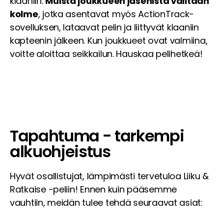
klaaniin.
Muista joukkueen jäsenistä valitaan
kolme
, jotka asentavat myös ActionTrack-
sovelluksen, lataavat pelin ja liittyvät klaaniin
kapteenin jälkeen. Kun joukkueet ovat valmiina,
voitte aloittaa seikkailun. Hauskaa pelihetkeä!
Tapahtuma - tarkempi
alkuohjeistus
Hyvät osallistujat, lämpimästi tervetuloa Liiku &
Ratkaise -peliin! Ennen kuin pääsemme
vauhtiin, meidän tulee tehdä seuraavat asiat: