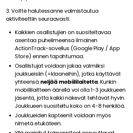
3. Voitte halutessanne valmistautua
aktiviteettiin seuraavasti:
Kaikkien osallistujien on suositeltavaa
asentaa puhelimeensa ilmainen
ActionTrack-sovellus (Google Play / App
Store) ennen tapahtumaa.
Osallistujat voidaan jakaa valmiiksi
joukkueisiin (=klaaneihin), jotka käyttävät
yhteensä
neljää mobiililaitetta
. Kunkin
mobiililaitteen äärellä voi olla 1-3 joukkueen
jäsentä, jotta kaikki näkevät tehtävät hyvin.
Joukkueen suositeltu koko on 4-8 henkilöä.
Joukkueiden kapteenit voidaan myös
nimetä etukäteen.
Yllä mainitut toimenpiteet nopeuttavat