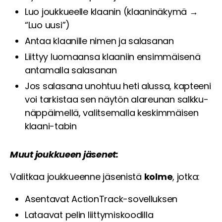
Luo joukkueelle klaanin (klaaninäkymä →
“Luo uusi”)
Antaa klaanille nimen ja salasanan
Liittyy luomaansa klaaniin ensimmäisenä
antamalla salasanan
Jos salasana unohtuu heti alussa, kapteeni
voi tarkistaa sen näytön alareunan salkku-
näppäimellä, valitsemalla keskimmäisen
klaani-tabin
Muut joukkueen jäsenet:
Valitkaa joukkueenne jäsenistä
kolme
, jotka:
Asentavat ActionTrack-sovelluksen
Lataavat pelin liittymiskoodilla