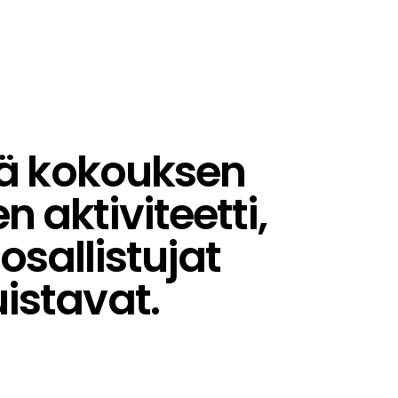
tä kokouksen
n aktiviteetti,
osallistujat
istavat.