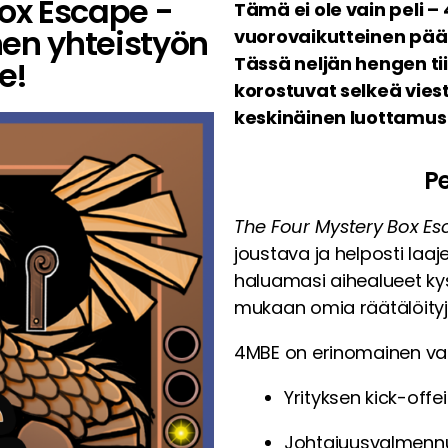
ox Escape -
Tämä ei ole vain peli 
nen yhteistyön
vuorovaikutteinen pää
Tässä neljän hengen ti
e!
korostuvat selkeä vies
keskinäinen luottamus
Pe
The Four Mystery Box E
joustava ja helposti laaje
haluamasi aihealueet kysy
mukaan omia räätälöityj
4MBE on erinomainen vali
Yrityksen kick-offei
Johtajuusvalmennu