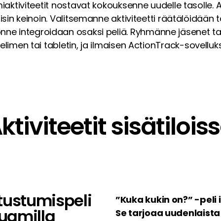
iaktiviteetit nostavat kokouksenne uudelle tasolle. 
lisin keinoin. Valitsemanne aktiviteetti räätälöidään 
önne integroidaan osaksi peliä. Ryhmänne jäsenet ta
elimen tai tabletin, ja ilmaisen ActionTrack-sovelluk
ktiviteetit sisätilois
tustumispeli
”Kuka kukin on?” -peli i
uamilla
Se tarjoaa uudenlaista