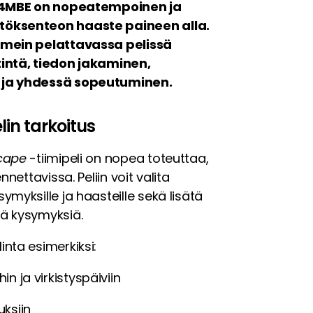
– 4MBE on nopeatempoinen ja
töksenteon haaste paineen alla.
imein pelattavassa pelissä
tintä, tiedon jakaminen,
 ja yhdessä sopeutuminen.
lin tarkoitus
scape
-tiimipeli on nopea toteuttaa,
nnettavissa. Peliin voit valita
myksille ja haasteille sekä lisätä
ä kysymyksiä.
nta esimerkiksi:
hin ja virkistyspäiviin
ksiin