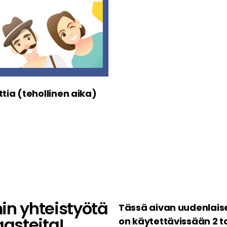
ttia (tehollinen aika)
min yhteistyötä
Tässä aivan uudenlaises
aasteita!
on käytettävissään 2 ta