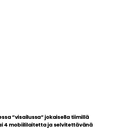
sa ”visailussa” jokaisella tiimillä
i 4 mobiililaitetta ja selvitettävänä