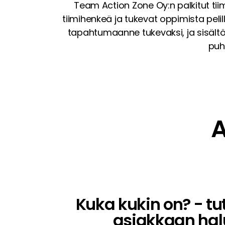
Team Action Zone Oy:n palkitut tiim
tiimihenkeä ja tukevat oppimista pelil
tapahtumaanne tukevaksi, ja sisält
puh
A
Kuka kukin on? - tu
asiakkaan hal