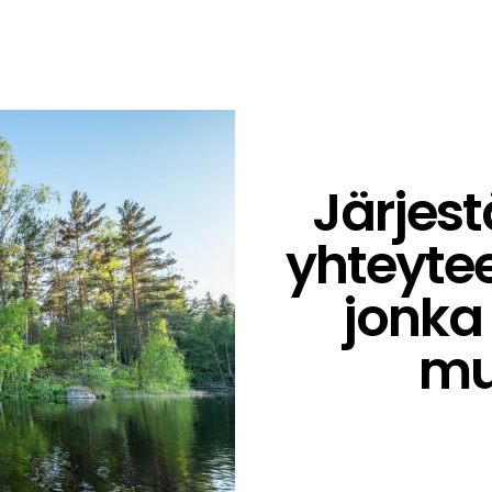
Järjes
yhteytee
jonka 
mu