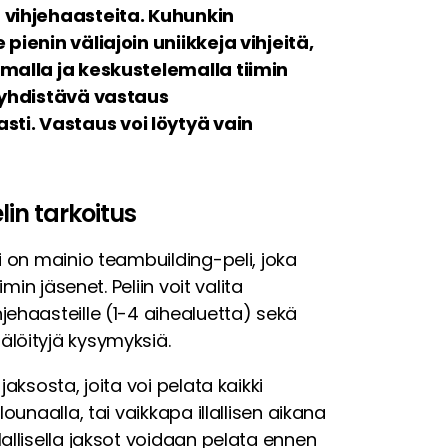
n vihjehaasteita. Kuhunkin
 pienin väliajoin uniikkeja vihjeitä,
amalla ja keskustelemalla tiimin
ä yhdistävä vastaus
ti. Vastaus voi löytyä vain
lin tarkoitus
i on mainio teambuilding-peli, joka
imin jäsenet. Peliin voit valita
jehaasteille (1-4 aihealuetta) sekä
älöityjä kysymyksiä.
jaksosta, joita voi pelata kaikki
lounaalla, tai vaikkapa illallisen aikana
allisella jaksot voidaan pelata ennen