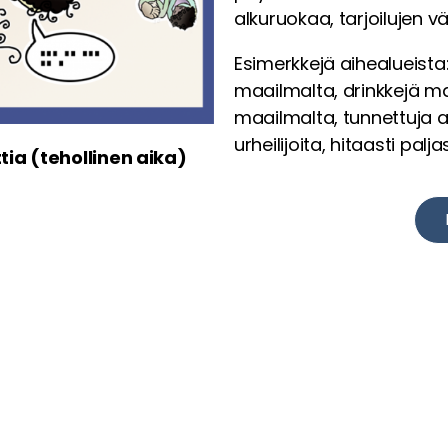
alkuruokaa, tarjoilujen väl
Esimerkkejä aihealueista
maailmalta, drinkkejä maa
maailmalta, tunnettuja ar
urheilijoita, hitaasti palj
tia (tehollinen aika)