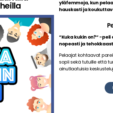
yläfemmoja, kun pelaaj
heilla
hauskasti ja koukuttav
Pe
”Kuka kukin on?” -pel
nopeasti ja tehokkaast
Pelaajat kohtaavat pareit
sopii sekä tutuille että 
ainutlaatuisia keskustelu