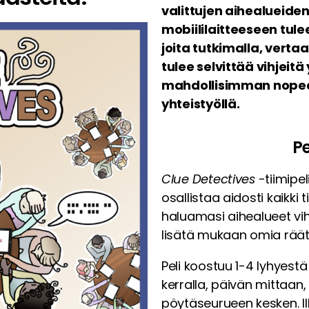
valittujen aihealueide
mobiililaitteeseen tulee
joita tutkimalla, verta
tulee selvittää vihjeit
mahdollisimman nopeas
yhteistyöllä.
Pe
Clue Detectives
-tiimipel
osallistaa aidosti kaikki ti
haluamasi aihealueet vih
lisätä mukaan omia räät
Peli koostuu 1-4 lyhyestä 
kerralla, päivän mittaan, 
pöytäseurueen kesken. Ill