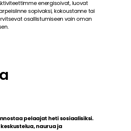
Aktiviteettimme energisoivat, luovat
tarpeisiinne sopivaksi, kokoustanne tai
rvitsevat osallistumiseen vain oman
sen.
sa
nnostaa pelaajat heti sosiaalisiksi.
 keskustelua, naurua ja