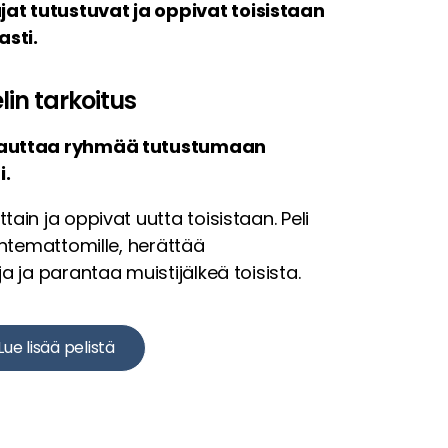
at tutustuvat ja oppivat toisistaan
asti.
lin tarkoitus
i auttaa ryhmää tutustumaan
i.
tain ja oppivat uutta toisistaan. Peli
tuntemattomille, herättää
ja ja parantaa muistijälkeä toisista.
Lue lisää pelistä