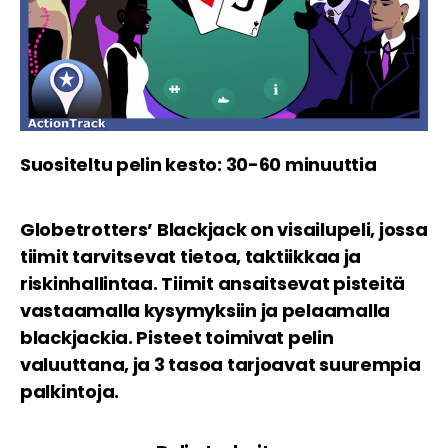
Suositeltu pelin kesto: 30-60 minuuttia
Globetrotters’ Blackjack on visailupeli, jossa
tiimit tarvitsevat tietoa, taktiikkaa ja
riskinhallintaa. Tiimit ansaitsevat pisteitä
vastaamalla kysymyksiin ja pelaamalla
blackjackia. Pisteet toimivat pelin
valuuttana, ja 3 tasoa tarjoavat suurempia
palkintoja.