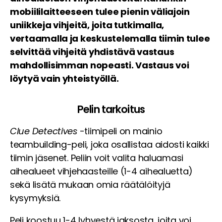
mobiililaitteeseen tulee pienin väliajoin
uniikkeja vihjeitä, joita tutkimalla,
vertaamalla ja keskustelemalla tiimin tulee
selvittää vihjeitä yhdistävä vastaus
mahdollisimman nopeasti. Vastaus voi
löytyä vain yhteistyöllä.
Pelin tarkoitus
Clue Detectives
-tiimipeli on mainio
teambuilding-peli, joka osallistaa aidosti kaikki
tiimin jäsenet. Peliin voit valita haluamasi
aihealueet vihjehaasteille (1-4 aihealuetta)
sekä lisätä mukaan omia räätälöityjä
kysymyksiä.
Peli koostuu 1-4 lyhyestä jaksosta, joita voi