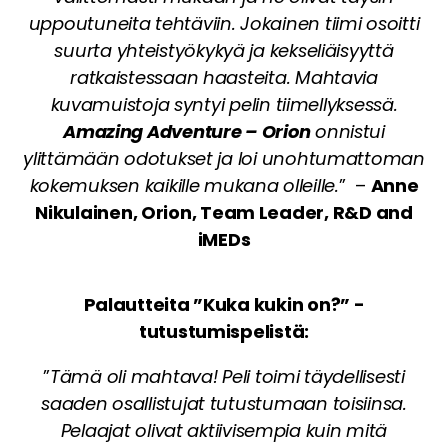
uppoutuneita tehtäviin. Jokainen tiimi osoitti
suurta yhteistyökykyä ja kekseliäisyyttä
ratkaistessaan haasteita. Mahtavia
kuvamuistoja syntyi pelin tiimellyksessä.
Amazing Adventure – Orion
onnistui
ylittämään odotukset ja loi unohtumattoman
kokemuksen kaikille mukana olleille.
” –
Anne
Nikulainen, Orion, Team Leader, R&D and
iMEDs
Palautteita ”Kuka kukin on?” -
tutustumispelistä:
”
Tämä oli mahtava! Peli toimi täydellisesti
saaden osallistujat tutustumaan toisiinsa.
Pelaajat olivat aktiivisempia kuin mitä