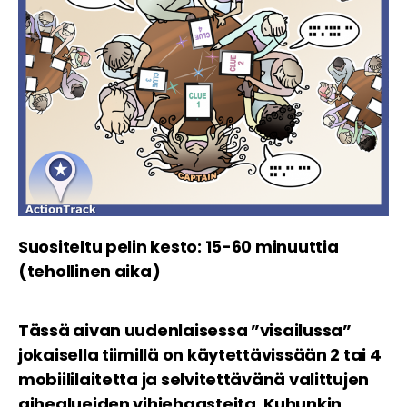
Suositeltu pelin kesto: 15-60 minuuttia
(tehollinen aika)
Tässä aivan uudenlaisessa ”visailussa”
jokaisella tiimillä on käytettävissään 2 tai 4
mobiililaitetta ja selvitettävänä valittujen
aihealueiden vihjehaasteita. Kuhunkin