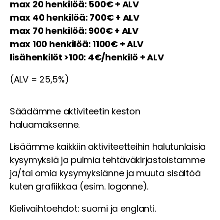
max 20 henkilöä: 500€ + ALV
max 40 henkilöä: 700€ + ALV
max 70 henkilöä: 900€ + ALV
max 100 henkilöä: 1100€ + ALV
lisähenkilöt >100: 4€/henkilö + ALV
(ALV = 25,5%)
Säädämme aktiviteetin keston
haluamaksenne.
Lisäämme kaikkiin aktiviteetteihin halutunlaisia
kysymyksiä ja pulmia tehtäväkirjastoistamme
ja/tai omia kysymyksiänne ja muuta sisältöä
kuten grafiikkaa (esim. logonne).
Kielivaihtoehdot: suomi ja englanti.