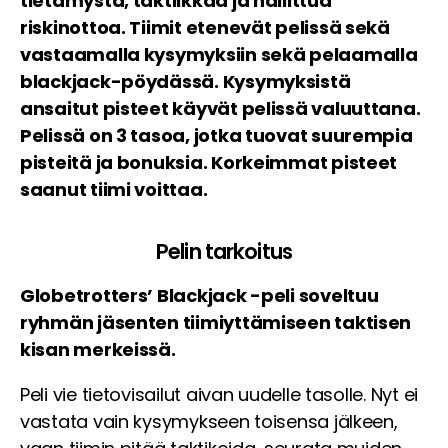
tietämystä, taktiikkaa ja hallittua
riskinottoa. Tiimit etenevät pelissä sekä
vastaamalla kysymyksiin sekä pelaamalla
blackjack-pöydässä. Kysymyksistä
ansaitut pisteet käyvät pelissä valuuttana.
Pelissä on 3 tasoa, jotka tuovat suurempia
pisteitä ja bonuksia. Korkeimmat pisteet
saanut tiimi voittaa.
Pelin tarkoitus
Globetrotters’ Blackjack -peli soveltuu
ryhmän jäsenten tiimiyttämiseen taktisen
kisan merkeissä.
Peli vie tietovisailut aivan uudelle tasolle. Nyt ei
vastata vain kysymykseen toisensa jälkeen,