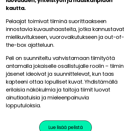
luovuuden, yhteistyön ja hauskanpidon
kautta.
Pelaajat toimivat tiiminä suorittaakseen
innostavia kuvaushaasteita, jotka kannustavat
mielikuvitukseen, vuorovaikutukseen ja out-of-
the-box ajatteluun.
Peli on suunniteltu vahvistamaan tiimityötä
antamalla jokaiselle osallistujalle roolin – tiimin
jäsenet ideoivat ja suunnittelevat, kun taas
kapteeni ottaa lopulliset kuvat. Yhdistämällä
erilaisia näkökulmia ja taitoja tiimit luovat
ainutlaatuisia ja mieleenpainuvia
lopputuloksia.
Lue lisää pelistä