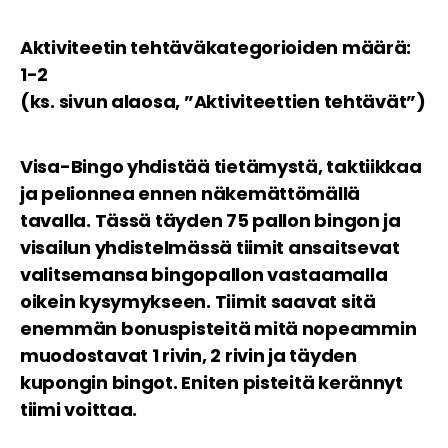
Aktiviteetin tehtäväkategorioiden määrä:
1-2
(ks. sivun alaosa, ”Aktiviteettien tehtävät”)
Visa-Bingo yhdistää tietämystä, taktiikkaa
ja pelionnea ennen näkemättömällä
tavalla. Tässä täyden 75 pallon bingon ja
visailun yhdistelmässä tiimit ansaitsevat
valitsemansa bingopallon vastaamalla
oikein kysymykseen. Tiimit saavat sitä
enemmän bonuspisteitä mitä nopeammin
muodostavat 1 rivin, 2 rivin ja täyden
kupongin bingot. Eniten pisteitä kerännyt
tiimi voittaa.