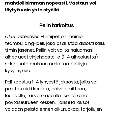
mahdollisimman nopeasti. Vastaus voi
löytyä vain yhteistyöllä.
Pelin tarkoitus
Clue Detectives
-tiimipeli on mainio
teambuilding-peli, joka osallistaa aidosti kaikki
tiimin jäsenet. Peliin voit valita haluamasi
aihealueet vihjehaasteille (1-4 aihealuetta)
sekä lisätä mukaan omia räätälöityjä
kysymyksiä.
Peli koostuu 1-4 lyhyestä jaksosta, joita voi
pelata kaikki kerralla, päivän mittaan,
lounaalla, tai vaikkapa illallisen aikana
pöytäseurueen kesken. Illallisella jaksot
voidaan pelata ennen alkuruokaa, tarjoilujen