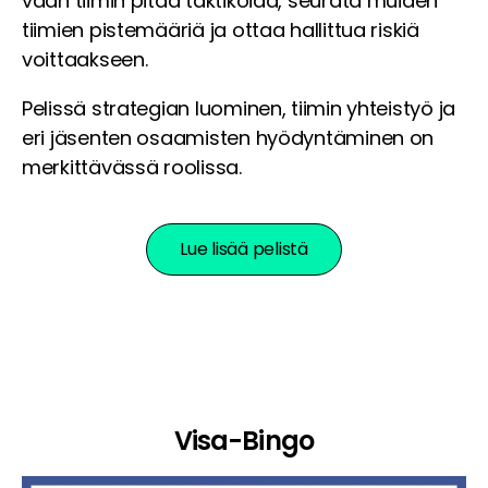
vaan tiimin pitää taktikoida, seurata muiden
tiimien pistemääriä ja ottaa hallittua riskiä
voittaakseen.
Pelissä strategian luominen, tiimin yhteistyö ja
eri jäsenten osaamisten hyödyntäminen on
merkittävässä roolissa.
Lue lisää pelistä
Visa-Bingo