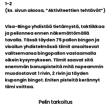
1-2
(ks. sivun alaosa, ”Aktiviteettien tehtävät”)
Visa-Bingo yhdistää tietämystä, taktiikkaa
ja pelionnea ennen näkemättömällä
tavalla. Tässä täyden 75 pallon bingon ja
visailun yhdistelmässä tiimit ansaitsevat
valitsemansa bingopallon vastaamalla
oikein kysymykseen. Tiimit saavat sitä
enemmän bonuspisteitä mitä nopeammin
muodostavat 1 rivin, 2 rivin ja täyden
kupongin bingot. Eniten pisteitä kerännyt
tiimi voittaa.
Pelin tarkoitus