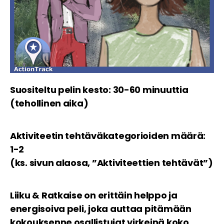
Suositeltu pelin kesto: 30-60 minuuttia
(tehollinen aika)
Aktiviteetin tehtäväkategorioiden määrä:
1-2
(ks. sivun alaosa, ”Aktiviteettien tehtävät”)
Liiku & Ratkaise on erittäin helppo ja
energisoiva peli, joka auttaa pitämään
kokouksenne osallistujat virkeinä koko