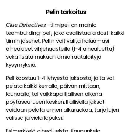
Pelin tarkoitus
Clue Detectives
-tiimipeli on mainio
teambuilding-peli, joka osallistaa aidosti kaikki
tiimin jäsenet. Peliin voit valita haluamasi
aihealueet vihjehaasteille (1-4 aihealuetta)
sekä lisätä mukaan omia räätälöityjä
kysymyksiä.
Peli koostuu 1-4 lyhyestä jaksosta, joita voi
pelata kaikki kerralla, päivän mittaan,
lounaalla, tai vaikkapa illallisen aikana
pöytäseurueen kesken. Illallisella jaksot
voidaan pelata ennen alkuruokaa, tarjoilujen
välissä ja vielä lopuksi.
Esimerkkejä aihealueista: Kaupunkeja