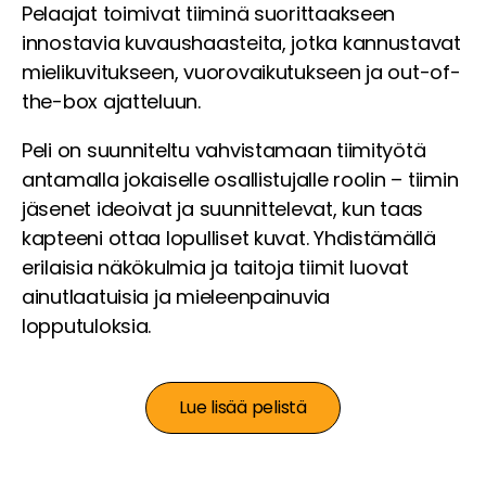
Pelaajat toimivat tiiminä suorittaakseen
innostavia kuvaushaasteita, jotka kannustavat
mielikuvitukseen, vuorovaikutukseen ja out-of-
the-box ajatteluun.
Peli on suunniteltu vahvistamaan tiimityötä
antamalla jokaiselle osallistujalle roolin – tiimin
jäsenet ideoivat ja suunnittelevat, kun taas
kapteeni ottaa lopulliset kuvat. Yhdistämällä
erilaisia näkökulmia ja taitoja tiimit luovat
ainutlaatuisia ja mieleenpainuvia
lopputuloksia.
Lue lisää pelistä