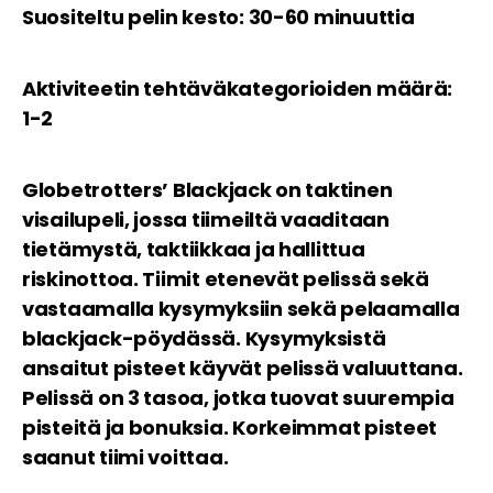
Suositeltu pelin kesto: 30-60 minuuttia
Aktiviteetin tehtäväkategorioiden määrä:
1-2
Globetrotters’ Blackjack on taktinen
visailupeli, jossa tiimeiltä vaaditaan
tietämystä, taktiikkaa ja hallittua
riskinottoa. Tiimit etenevät pelissä sekä
vastaamalla kysymyksiin sekä pelaamalla
blackjack-pöydässä. Kysymyksistä
ansaitut pisteet käyvät pelissä valuuttana.
Pelissä on 3 tasoa, jotka tuovat suurempia
pisteitä ja bonuksia. Korkeimmat pisteet
saanut tiimi voittaa.