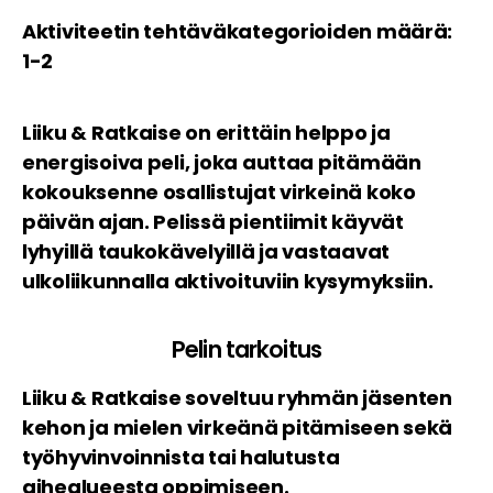
Aktiviteetin tehtäväkategorioiden määrä:
1-2
Liiku & Ratkaise on erittäin helppo ja
energisoiva peli, joka auttaa pitämään
kokouksenne osallistujat virkeinä koko
päivän ajan. Pelissä pientiimit käyvät
lyhyillä taukokävelyillä ja vastaavat
ulkoliikunnalla aktivoituviin kysymyksiin.
Pelin tarkoitus
Liiku & Ratkaise soveltuu ryhmän jäsenten
kehon ja mielen virkeänä pitämiseen sekä
työhyvinvoinnista tai halutusta
aihealueesta oppimiseen.