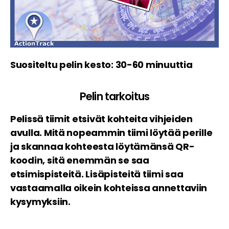
Suositeltu pelin kesto: 30-60 minuuttia
Pelin tarkoitus
Pelissä tiimit etsivät kohteita vihjeiden
avulla. Mitä nopeammin tiimi löytää perille
ja skannaa kohteesta löytämänsä QR-
koodin, sitä enemmän se saa
etsimispisteitä. Lisäpisteitä tiimi saa
vastaamalla oikein kohteissa annettaviin
kysymyksiin.