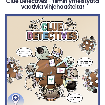
Clue Detectives - tiimin yhteistyötä
vaativia vihjehaasteita!