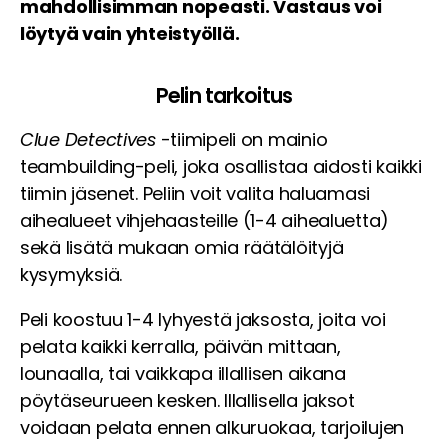
mahdollisimman nopeasti. Vastaus voi
löytyä vain yhteistyöllä.
Pelin tarkoitus
Clue Detectives
-tiimipeli on mainio
teambuilding-peli, joka osallistaa aidosti kaikki
tiimin jäsenet. Peliin voit valita haluamasi
aihealueet vihjehaasteille (1-4 aihealuetta)
sekä lisätä mukaan omia räätälöityjä
kysymyksiä.
Peli koostuu 1-4 lyhyestä jaksosta, joita voi
pelata kaikki kerralla, päivän mittaan,
lounaalla, tai vaikkapa illallisen aikana
pöytäseurueen kesken. Illallisella jaksot
voidaan pelata ennen alkuruokaa, tarjoilujen