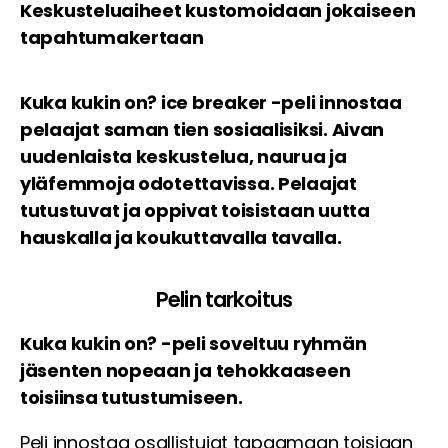
Keskusteluaiheet kustomoidaan jokaiseen
tapahtumakertaan
Kuka kukin on? ice breaker -peli innostaa
pelaajat saman tien sosiaalisiksi. Aivan
uudenlaista keskustelua, naurua ja
yläfemmoja odotettavissa. Pelaajat
tutustuvat ja oppivat toisistaan uutta
hauskalla ja koukuttavalla tavalla.
Pelin tarkoitus
Kuka kukin on? -peli soveltuu ryhmän
jäsenten nopeaan ja tehokkaaseen
toisiinsa tutustumiseen.
Peli innostaa osallistujat tapaamaan toisiaan