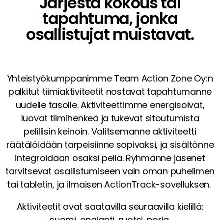
Järjestä kokous tai
tapahtuma, jonka
osallistujat muistavat.
Yhteistyökumppanimme Team Action Zone Oy:n
palkitut tiimiaktiviteetit nostavat tapahtumanne
uudelle tasolle. Aktiviteettimme energisoivat,
luovat tiimihenkeä ja tukevat sitoutumista
pelillisin keinoin. Valitsemanne aktiviteetti
räätälöidään tarpeisiinne sopivaksi, ja sisältönne
integroidaan osaksi peliä. Ryhmänne jäsenet
tarvitsevat osallistumiseen vain oman puhelimen
tai tabletin, ja ilmaisen ActionTrack-sovelluksen.
Aktiviteetit ovat saatavilla seuraavilla kielillä:
suomi, englanti, ruotsi, norja.