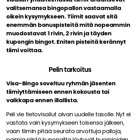
valitsemansa bingopallon vastaamalla
oikein kysymykseen. Tiimit saavat sitä
enemmän bonuspisteitä mitä nopeammin
muodostavat 1 rivin, 2 rivin ja täyden
kupongin bingot. Eniten pisteitä kerännyt
tiimi voittaa.
Pelin tarkoitus
Visa-Bingo soveltuu ryhmän jäsenten
tiimiyttämiseen ennen kokousta tai
vaikkapa ennen illallista.
Peli vie tietovisailut aivan uudelle tasolle. Nyt ei
vastata vain kysymykseen toisensa jälkeen,
vaan tiimin pitää seurata arvottuja palloja,
poimia niistä kupongilta löytyvät huomioiden