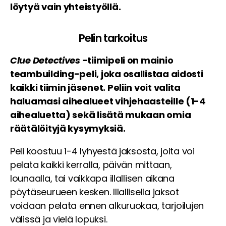
löytyä vain yhteistyöllä.
Pelin tarkoitus
Clue Detectives
-tiimipeli on mainio
teambuilding-peli, joka osallistaa aidosti
kaikki tiimin jäsenet. Peliin voit valita
haluamasi aihealueet vihjehaasteille (1-4
aihealuetta) sekä lisätä mukaan omia
räätälöityjä kysymyksiä.
Peli koostuu 1-4 lyhyestä jaksosta, joita voi
pelata kaikki kerralla, päivän mittaan,
lounaalla, tai vaikkapa illallisen aikana
pöytäseurueen kesken. Illallisella jaksot
voidaan pelata ennen alkuruokaa, tarjoilujen
välissä ja vielä lopuksi.