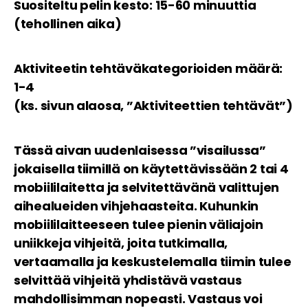
Suositeltu pelin kesto: 15-60 minuuttia
(tehollinen aika)
Aktiviteetin tehtäväkategorioiden määrä:
1-4
(ks. sivun alaosa, ”Aktiviteettien tehtävät”)
Tässä aivan uudenlaisessa ”visailussa”
jokaisella tiimillä on käytettävissään 2 tai 4
mobiililaitetta ja selvitettävänä valittujen
aihealueiden vihjehaasteita. Kuhunkin
mobiililaitteeseen tulee pienin väliajoin
uniikkeja vihjeitä, joita tutkimalla,
vertaamalla ja keskustelemalla tiimin tulee
selvittää vihjeitä yhdistävä vastaus
mahdollisimman nopeasti. Vastaus voi