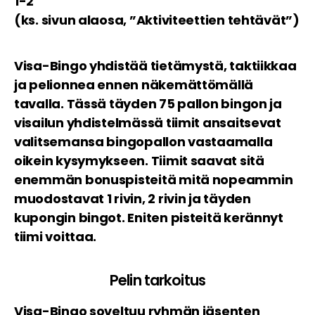
1-2
(ks. sivun alaosa, ”Aktiviteettien tehtävät”)
Visa-Bingo yhdistää tietämystä, taktiikkaa
ja pelionnea ennen näkemättömällä
tavalla. Tässä täyden 75 pallon bingon ja
visailun yhdistelmässä tiimit ansaitsevat
valitsemansa bingopallon vastaamalla
oikein kysymykseen. Tiimit saavat sitä
enemmän bonuspisteitä mitä nopeammin
muodostavat 1 rivin, 2 rivin ja täyden
kupongin bingot. Eniten pisteitä kerännyt
tiimi voittaa.
Pelin tarkoitus
Visa-Bingo soveltuu ryhmän jäsenten