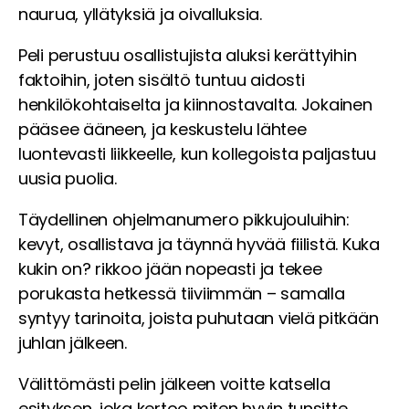
naurua, yllätyksiä ja oivalluksia.
Peli perustuu osallistujista aluksi kerättyihin
faktoihin, joten sisältö tuntuu aidosti
henkilökohtaiselta ja kiinnostavalta. Jokainen
pääsee ääneen, ja keskustelu lähtee
luontevasti liikkeelle, kun kollegoista paljastuu
uusia puolia.
Täydellinen ohjelmanumero pikkujouluihin:
kevyt, osallistava ja täynnä hyvää fiilistä. Kuka
kukin on? rikkoo jään nopeasti ja tekee
porukasta hetkessä tiiviimmän – samalla
syntyy tarinoita, joista puhutaan vielä pitkään
juhlan jälkeen.
Välittömästi pelin jälkeen voitte katsella
esityksen, joka kertoo miten hyvin tunsitte