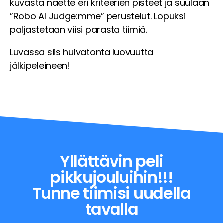
kuvasta näette eri kriteerien pisteet ja suulaan
”Robo AI Judge:mme” perustelut. Lopuksi
paljastetaan viisi parasta tiimiä.
Luvassa siis hulvatonta luovuutta
jälkipeleineen!
Yllättävin peli
pikkujouluihin!!!
Tunne tiimisi uudella
tavalla