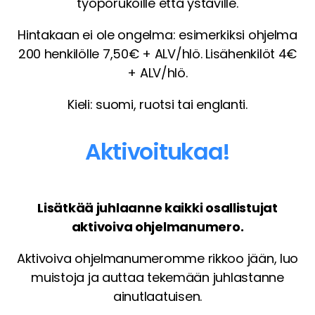
työporukoille että ystäville.
Hintakaan ei ole ongelma: esimerkiksi ohjelma
200 henkilölle 7,50€ + ALV/hlö. Lisähenkilöt 4€
+ ALV/hlö.
Kieli: suomi, ruotsi tai englanti.
Aktivoitukaa!
Lisätkää juhlaanne kaikki osallistujat
aktivoiva ohjelmanumero.
Aktivoiva ohjelmanumeromme rikkoo jään, luo
muistoja ja auttaa tekemään juhlastanne
ainutlaatuisen.