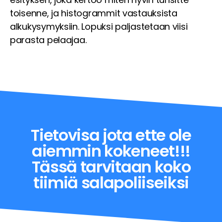
toisenne, ja histogrammit vastauksista
alkukysymyksiin. Lopuksi paljastetaan viisi
parasta pelaajaa.
Tietovisa jota ette ole
aiemmin kokeneet!!!
Tässä tarvitaan koko
tiimiä salapoliiseiksi