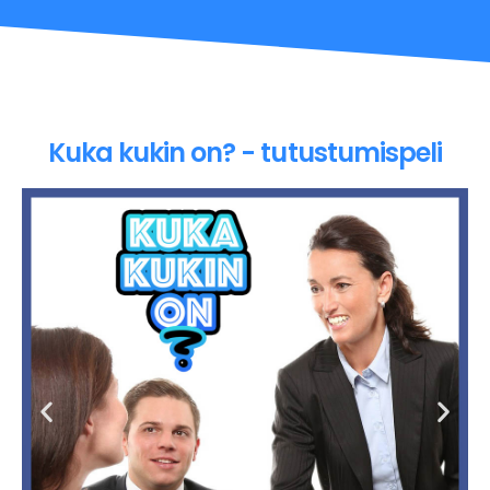
Kuka kukin on? - tutustumispeli