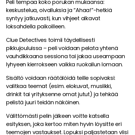
Peli tempaa koko porukan mukaansa:
keskustelua, oivalluksia ja “Ahaa!”-hetkiä
syntyy jatkuvasti, kun vihjeet alkavat
loksahdella paikoilleen.
Clue Detectives toimii täydellisesti
pikkujouluissa – peli voidaan pelata yhtenä
vauhdikkaana sessiona tai jakaa useampaan
lyhyeen kierrokseen vaikka ruokailun lomaan.
Sisältö voidaan räätälöidä teille sopivaksi:
valitkaa teemat (esim. elokuvat, musiikki,
drinkit tai yrityksenne omat jutut) ja tehkää
pelistä juuri teidän näköinen.
Välittömästi pelin jälkeen voitte katsella
esityksen, joka kertoo miten hyvin löysitte eri
teemojen vastaukset. Lopuksi paljastetaan viisi