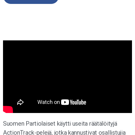
Suomen Partiolaiset käytti useita räätälöityjä
ActionTrack-pelejä, jotka kannustivat osallistujia