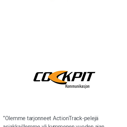
”Olemme tarjonneet ActionTrack-pelejä
asiakkaillemme yli kymmenen vuoden ajan