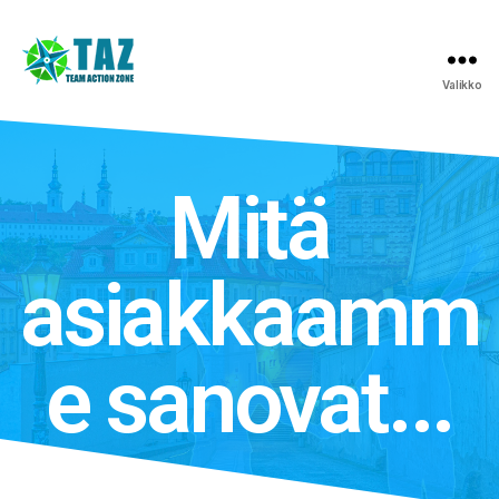
Valikko
Mitä
asiakkaamm
e sanovat...