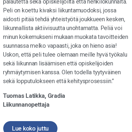
palautetta sekä opiskelijoilta että henkilökunnalta.
Peli on koettu kivaksi liikuntamuodoksi, jossa
aidosti pitää tehdä yhteistyötä joukkueen kesken,
liikunnallista aktiivisuutta unohtamatta. Peliä voi
minun kokemukseni mukaan muokata tavoitteiden
suunnassa melko vapaasti, joka on hieno asia!
Uskon, että peli tulee olemaan meille hyvä työkalu
sekä liikunnan lisäämisen että opiskelijoiden
ryhmäytymisen kanssa. Olen todella tyytyväinen
sekä lopputulokseen että kehitysprosessiin.”
Tuomas Latikka, Gradia
Liikunnanopettaja
Lue koko juttu