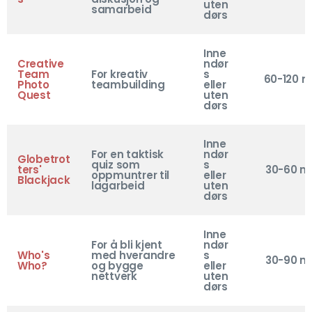
uten
samarbeid
dørs
Inne
Creative
ndør
Team
For kreativ
s
60-120 m
Photo
teambuilding
eller
Quest
uten
dørs
Inne
For en taktisk
ndør
Globetrot
quiz som
s
ters'
30-60 mi
oppmuntrer til
eller
Blackjack
lagarbeid
uten
dørs
Inne
For å bli kjent
ndør
Who's
med hverandre
s
30-90 mi
Who?
og bygge
eller
nettverk
uten
dørs