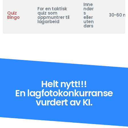
Inne
For en taktisk
ndør
Quiz
quiz som
s
30-60 mi
Bingo
oppmuntrer til
eller
lagarbeid
uten
dørs
Helt nytt!!!
En lagfotokonkurranse
vurdert av KI.