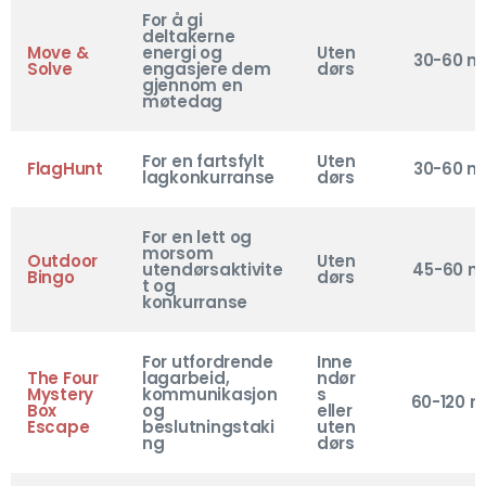
For å gi
deltakerne
Move &
energi og
Uten
30-60 mi
Solve
engasjere dem
dørs
gjennom en
møtedag
For en fartsfylt
Uten
FlagHunt
30-60 mi
lagkonkurranse
dørs
For en lett og
morsom
Outdoor
Uten
utendørsaktivite
45-60 mi
Bingo
dørs
t og
konkurranse
For utfordrende
Inne
The Four
lagarbeid,
ndør
Mystery
kommunikasjon
s
60-120 m
Box
og
eller
Escape
beslutningstaki
uten
ng
dørs