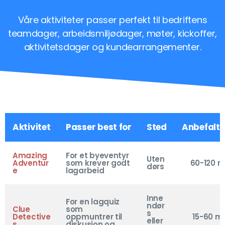
Våre aktiviteter passer perfekt til bedriftens
teamdager, arbeidsmiljødager, møter, kickoffer,
aktivitetsdager og kundearrangementer.
Aktivitet
Passer best for
Sted
Anbefalt 
Amazing
For et byeventyr
Uten
Adventur
som krever godt
60-120 m
dørs
e
lagarbeid
Inne
For en lagquiz
ndør
Clue
som
s
Detective
oppmuntrer til
15-60 mi
eller
s
diskusjon og