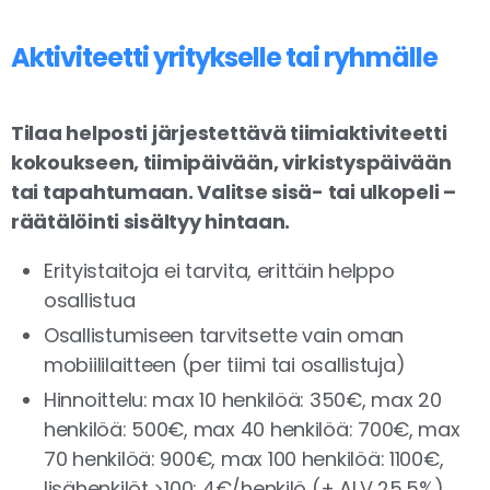
Aktiviteetti yritykselle tai ryhmälle
Tilaa helposti järjestettävä tiimiaktiviteetti
kokoukseen, tiimipäivään, virkistyspäivään
tai tapahtumaan. Valitse sisä- tai ulkopeli –
räätälöinti sisältyy hintaan.
Erityistaitoja ei tarvita, erittäin helppo
osallistua
Osallistumiseen tarvitsette vain oman
mobiililaitteen (per tiimi tai osallistuja)
Hinnoittelu: max 10 henkilöä: 350€, max 20
henkilöä: 500€, max 40 henkilöä: 700€, max
70 henkilöä: 900€, max 100 henkilöä: 1100€,
lisähenkilöt >100: 4€/henkilö (+ ALV 25,5%)