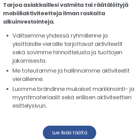
Tarjoa asiakkaillesi valmiita tai räätälöityjä
mobiiliaktiviteetteja ilman raskaita
alkuinvestointeja.
Valitsemme yhdessä ryhmillenne ja
yksittäisille vieraille tarjottavat aktiviteetit
sekä sovimme hinnoittelusta ja tuottojen
jakamisesta.
Me toteutamme ja hallinnoimme aktiviteetit
vieraillenne.
Luomme brändinne mukaiset markkinointi- ja
myyntimateriaalit sekä erillisen aktiviteettien
esittelysivun.
Lue lisää täältä