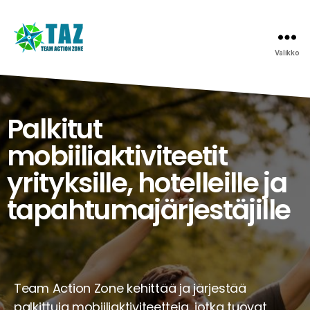
Valikko
Palkitut
mobiiliaktiviteetit
yrityksille, hotelleille ja
tapahtumajärjestäjille
Team Action Zone kehittää ja järjestää
palkittuja mobiiliaktiviteetteja, jotka tuovat