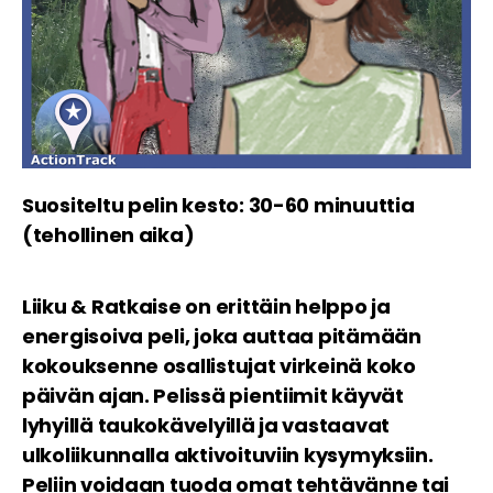
Suositeltu pelin kesto: 30-60 minuuttia
(tehollinen aika)
Liiku & Ratkaise on erittäin helppo ja
energisoiva peli, joka auttaa pitämään
kokouksenne osallistujat virkeinä koko
päivän ajan. Pelissä pientiimit käyvät
lyhyillä taukokävelyillä ja vastaavat
ulkoliikunnalla aktivoituviin kysymyksiin.
Peliin voidaan tuoda omat tehtävänne tai