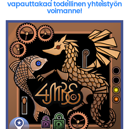
vapauttakaa todellinen yhteistyön
voimanne!