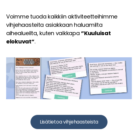
Voimme tuoda kaikkiin aktiviteetteihimme
vihjehaasteita asiakkaan haluamilta
aihealueilta, kuten vaikkapa
”Kuuluisat
elokuvat”
.
Lisätietoa vihjehaasteista