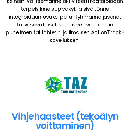
keinoin. Valitsemanne aktiviteetti räätälöidään
tarpeisiinne sopivaksi, ja sisältönne
integroidaan osaksi peliä. Ryhmänne jäsenet
tarvitsevat osallistumiseen vain oman
puhelimen tai tabletin, ja ilmaisen ActionTrack-
sovelluksen.
Vihjehaasteet (tekoälyn
voittaminen)