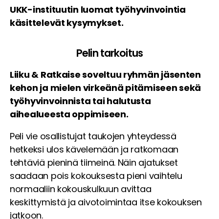
UKK-instituutin luomat työhyvinvointia
käsittelevät kysymykset.
Pelin tarkoitus
Liiku & Ratkaise soveltuu ryhmän jäsenten
kehon ja mielen virkeänä pitämiseen sekä
työhyvinvoinnista tai halutusta
aihealueesta oppimiseen.
Peli vie osallistujat taukojen yhteydessä
hetkeksi ulos kävelemään ja ratkomaan
tehtäviä pieninä tiimeinä. Näin ajatukset
saadaan pois kokouksesta pieni vaihtelu
normaaliin kokouskulkuun avittaa
keskittymistä ja aivotoimintaa itse kokouksen
jatkoon.