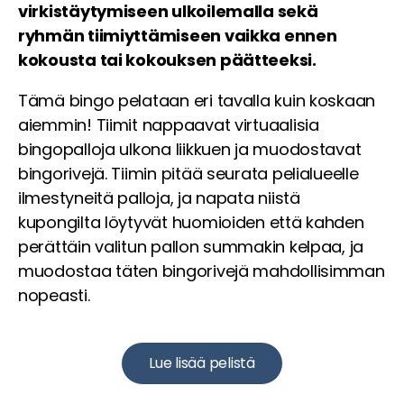
virkistäytymiseen ulkoilemalla sekä
ryhmän tiimiyttämiseen vaikka ennen
kokousta tai kokouksen päätteeksi.
Tämä bingo pelataan eri tavalla kuin koskaan
aiemmin! Tiimit nappaavat virtuaalisia
bingopalloja ulkona liikkuen ja muodostavat
bingorivejä. Tiimin pitää seurata pelialueelle
ilmestyneitä palloja, ja napata niistä
kupongilta löytyvät huomioiden että kahden
perättäin valitun pallon summakin kelpaa, ja
muodostaa täten bingorivejä mahdollisimman
nopeasti.
Lue lisää pelistä