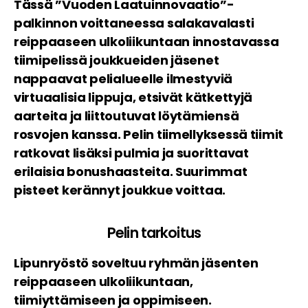
Tässä ”Vuoden Laatuinnovaatio”-
palkinnon voittaneessa salakavalasti
reippaaseen ulkoliikuntaan innostavassa
tiimipelissä joukkueiden jäsenet
n
appaavat pelialueelle ilmestyviä
virtuaalisia lippuja, etsivät kätkettyjä
aarteita ja liittoutuvat löytämiensä
rosvojen kanssa. Pelin tiimellyksessä tiimit
ratkovat lisäksi pulmia ja suorittavat
erilaisia bonushaasteita. Suurimmat
pisteet kerännyt joukkue voittaa.
Pelin tarkoitus
Lipunryöstö soveltuu ryhmän jäsenten
reippaaseen ulkoliikuntaan,
tiimiyttämiseen ja oppimiseen.