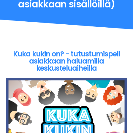
asiakkaan sisällöillä)
Kuka kukin on? - tutustumispeli
asiakkaan haluamilla
keskusteluaiheilla