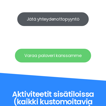
Jätä yhteydenottopyyntö
Varaa palaveri kanssamme
Aktiviteetit sisätiloissa
(kaikki kustomoitavia