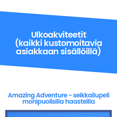
Ulkoakviteetit
(kaikki kustomoitavia
asiakkaan sisällöillä)
Amazing Adventure - seikkailupeli
monipuolisilla haasteilla