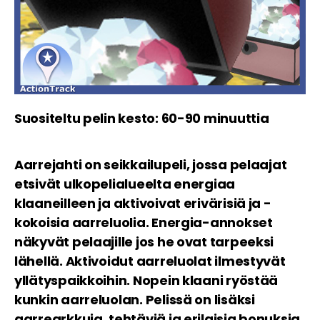
Suositeltu pelin kesto: 60-90 minuuttia
Aarrejahti on seikkailupeli, jossa pelaajat
etsivät ulkopelialueelta energiaa
klaaneilleen ja aktivoivat erivärisiä ja -
kokoisia aarreluolia. Energia-annokset
näkyvät pelaajille jos he ovat tarpeeksi
lähellä. Aktivoidut aarreluolat ilmestyvät
yllätyspaikkoihin. Nopein klaani ryöstää
kunkin aarreluolan. Pelissä on lisäksi
aarrearkkuja, tehtäviä ja erilaisia bonuksia.