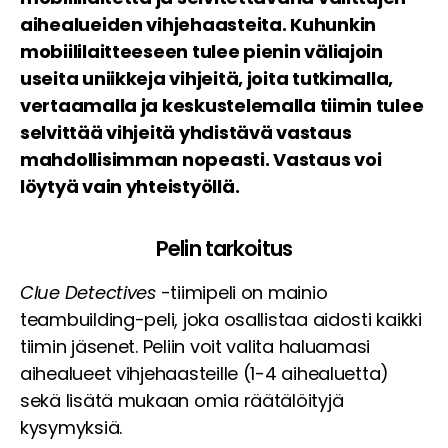
aihealueiden vihjehaasteita. Kuhunkin
mobiililaitteeseen tulee pienin väliajoin
useita uniikkeja vihjeitä, joita tutkimalla,
vertaamalla ja keskustelemalla tiimin tulee
selvittää vihjeitä yhdistävä vastaus
mahdollisimman nopeasti. Vastaus voi
löytyä vain yhteistyöllä.
Pelin tarkoitus
Clue Detectives
-tiimipeli on mainio
teambuilding-peli, joka osallistaa aidosti kaikki
tiimin jäsenet. Peliin voit valita haluamasi
aihealueet vihjehaasteille (1-4 aihealuetta)
sekä lisätä mukaan omia räätälöityjä
kysymyksiä.